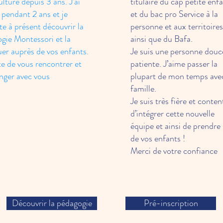
ulture depuis 3 ans. J’ai
titulaire du cap petite enf
 pendant 2 ans et je
et du bac pro Service à la
te à présent découvrir la
personne et aux territoires
gie Montessori et la
ainsi que du Bafa.
uer auprès de vos enfants.
Je suis une personne douc
âte de vous rencontrer et
patiente. J’aime passer la
nger avec vous
plupart de mon temps av
famille.
Je suis très fière et conten
d’intégrer cette nouvelle
équipe et ainsi de prendre
de vos enfants !
Merci de votre confiance
Découvrir la pédagogie
Pré-inscription