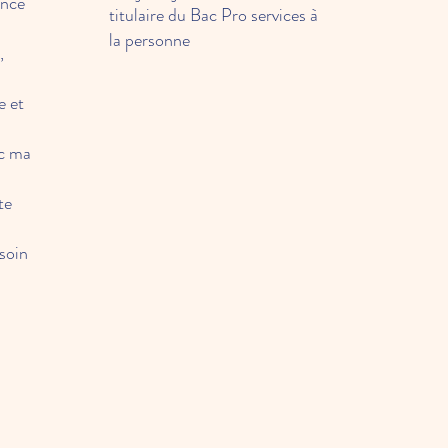
ance
titulaire du Bac Pro services à
la personne
,
e et
ec ma
te
 soin